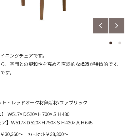
ダイニングチェアです。
がら、空間との親和性を高める直線的な構造が特徴的です。
式です。
ット・レッドオーク材無垢材/ファブリック
 Ｗ517×Ｄ520×Ｈ790×ＳＨ430
】Ｗ517×Ｄ520×Ｈ790×ＳＨ430×ＡＨ645
30,360～ ｳｫｰﾙﾅｯﾄ￥38,390～