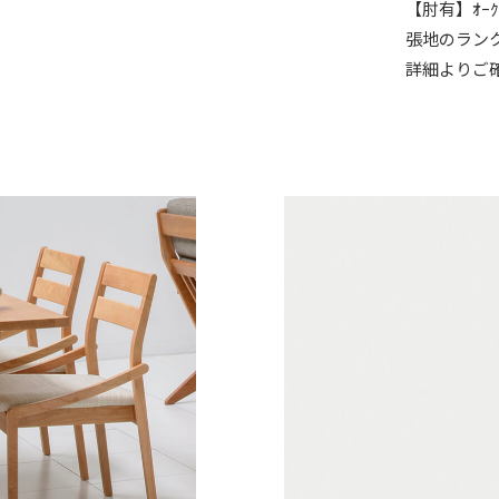
【肘有】ｵｰｸ￥
張地のラン
詳細よりご