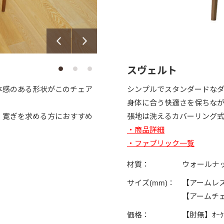
スヴェルト
体感のある形状がこのチェア
シンプルでスタンダードな
身体に合う快適さを保ちな
、寛ぎを求める方におすすめ
張地は洗えるカバーリング
・商品詳細
・ファブリック一覧
材質：
ウォールナ
サイズ(mm)：
【アームレス】
【アームチェア
価格：
【肘無】ｵｰｸ￥