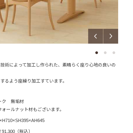
な技術によって加工し作られた、素晴らく座り心地の良いの
トするよう座繰り加工すています。
ーク 無垢材
ウォールナット材もございます。
×H710×SH395×AH645
91,300（税込）