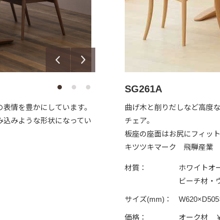
SG261A
の表情を豊かにしています。
曲げ木と削りだしなど高度
み込みような形状になってい
チェア。
板座の座面はお尻にフィッ
キツツキマーク 飛騨産業
材質：
ホワイトオ
ビーチ材・
サイズ(mm)：
W620×D505
価格：
オーク材 ￥