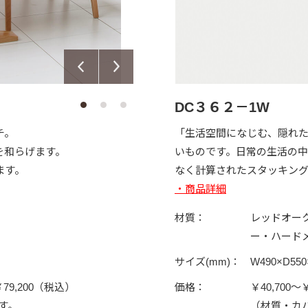
DC３６２－1W
チ。
「生活空間になじむ、隠れた
を和らげます。
いものです。日常の生活の
ます。
なく計算されたスタッキン
・商品詳細
材質：
レッドオー
ー・ハード
サイズ(mm)：
W490×D550
79,200（税込）
価格：
￥40,700～
す。
（材質・カ