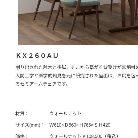
ＫＸ２６０ＡＵ
削り出された肘木と後脚、そこから繋がる背受けが無垢材
人間工学と医学的知見を元に研究された座面は、お尻を包
るセミアームチェアです。
材質：
ウォールナット
サイズ(mm)：
Ｗ610×Ｄ560×Ｈ765×ＳＨ420
価格：
ウォールナット￥108,900（税込）